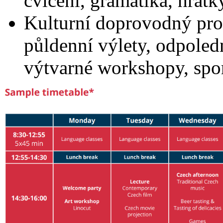
cvičení, gramatika, hrátk
Kulturní doprovodný pro
půldenní výlety, odpoled
výtvarné workshopy, spor