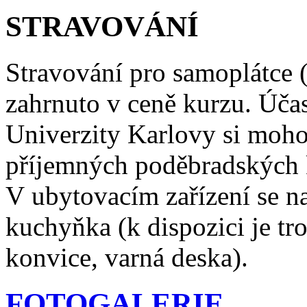
STRAVOVÁNÍ
Stravování pro samoplátce (t
zahrnuto v ceně kurzu. Účas
Univerzity Karlovy si moho
příjemných poděbradských k
V ubytovacím zařízení se n
kuchyňka (k dispozici je tr
konvice, varná deska).
FOTOGALERIE