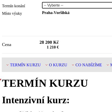
Termín konání
Praha-Voršilská
Místo výuky
28 200
Kč
Cena
1 210
€
TERMÍN KURZU
O KURZU
CO NABÍZÍME
TERMÍN KURZU
Intenzivní kurz: