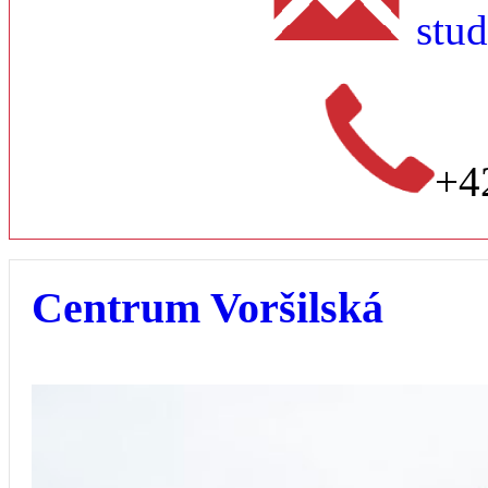
stu
+4
Centrum Voršilská