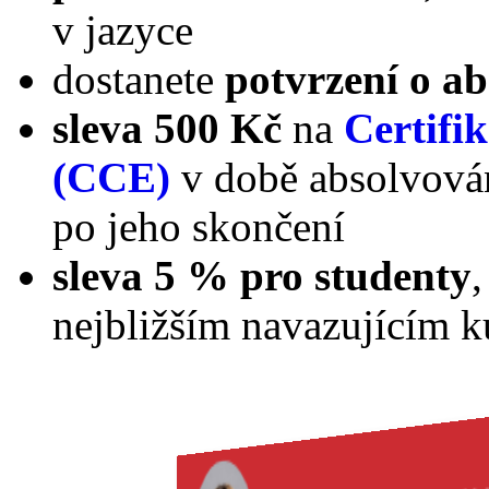
v jazyce
dostanete
potvrzení o a
sleva 500 Kč
na
Certifi
(CCE)
v době absolvován
po jeho skončení
sleva 5 % pro studenty
,
nejbližším navazujícím k