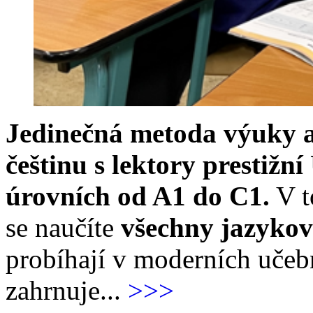
Jedinečná metoda výuky a
češtinu s lektory prestižn
úrovních od A1 do C1.
V t
se naučíte
všechny jazykov
probíhají v moderních učeb
zahrnuje...
>>>