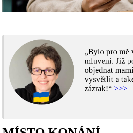
„Bylo pro mě v
mluvení. Již p
objednat mamin
vysvětlit a ta
zázrak!“
>>>
MÍSTO KONÁNÍ